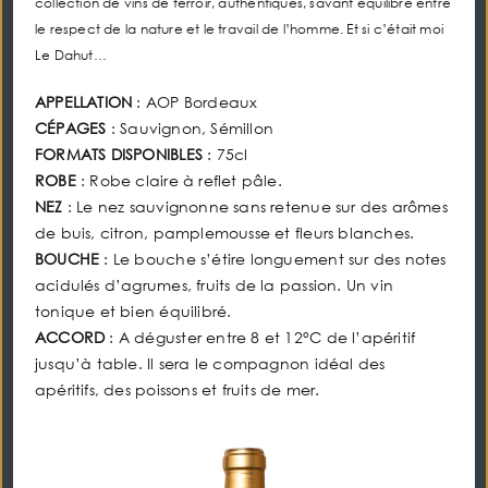
collection de vins de terroir, authentiques, savant équilibre entre
le respect de la nature et le travail de l’homme. Et si c’était moi
Le Dahut…
APPELLATION
: AOP Bordeaux
CÉPAGES
: Sauvignon, Sémillon
FORMATS DISPONIBLES
: 75cl
ROBE
: Robe claire à reflet pâle.
NEZ
: Le nez sauvignonne sans retenue sur des arômes
de buis, citron, pamplemousse et fleurs blanches.
BOUCHE
: Le bouche s’étire longuement sur des notes
acidulés d’agrumes, fruits de la passion. Un vin
tonique et bien équilibré.
ACCORD
: A déguster entre 8 et 12°C de l’apéritif
jusqu’à table. Il sera le compagnon idéal des
apéritifs, des poissons et fruits de mer.