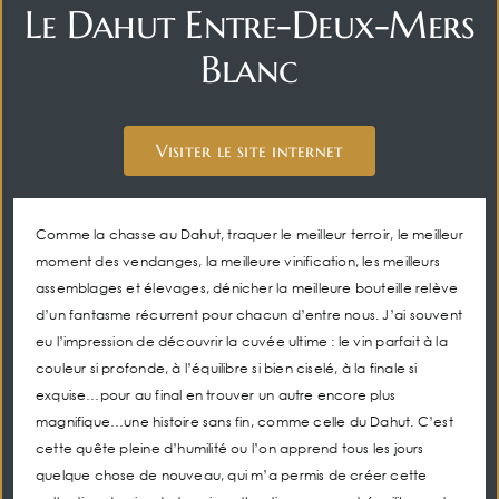
Le Dahut Entre-Deux-Mers
Français
Blanc
Visiter le site internet
Comme la chasse au Dahut, traquer le meilleur terroir, le meilleur
moment des vendanges, la meilleure vinification, les meilleurs
assemblages et élevages, dénicher la meilleure bouteille relève
d’un fantasme récurrent pour chacun d’entre nous. J’ai souvent
eu l’impression de découvrir la cuvée ultime : le vin parfait à la
couleur si profonde, à l’équilibre si bien ciselé, à la finale si
exquise…pour au final en trouver un autre encore plus
magnifique…une histoire sans fin, comme celle du Dahut. C’est
cette quête pleine d’humilité ou l’on apprend tous les jours
quelque chose de nouveau, qui m’a permis de créer cette