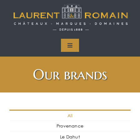
Skip
to
content
Toggle
Navigation
About us
Our brands
Our châteaux et domaines
Our brands
All
Contact
Provenance
Le Dahut